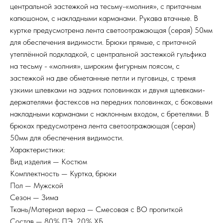
центральной застежкой на тесьму-«молния», с притачным
капюшоном, с накладными карманами. Рукава втачные. В
куртке предусмотрена лента светоотражающая (серая) 50мм
для обеспечения видимости. Брюки прямые, с притачной
утеплённой подкладкой, с центральной застежкой гульфика
на тесьму - «молния», широким фигурным поясом, с
застежкой на две обметанные петли и пуговицы, с тремя
узкими шлевками на задних половинках и двумя щлевками-
держателями фастексов на передних половинках, с боковыми
накладными карманами с наклонным входом, с бретелями. В
брюках предусмотрена лента светоотражающая (серая)
50мм для обеспечения видимости.
Характеристики:
Вид изделия — Костюм
Комплектность — Куртка, брюки
Пол — Мужской
Сезон — Зима
Ткань/Материал верха — Смесовая с ВО пропиткой
Состав — 80% ПЭ, 20% ХБ