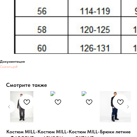
Документация
Скачать.pdf
Смотрите также
LL-
Костюм MILL-
Костюм MILL-
Костюм MILL-
Брюки летние
Ко