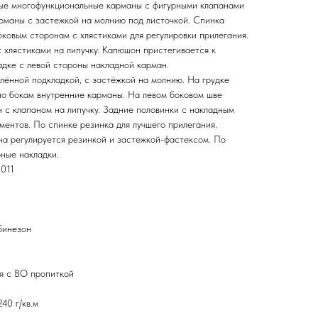
ные многофункциональные карманы с фигурными клапанами
арманы с застежкой на молнию под листочкой. Спинка
оковым сторонам с хлястиками для регулировки прилегания.
 хлястиками на липучку. Капюшон пристегивается к
адке с левой стороны накладной карман.
лённой подкладкой, с застёжкой на молнию. На грудке
 по бокам внутренние карманы. На левом боковом шве
 с клапаном на липучку. Задние половинки с накладным
ентов. По спинке резинка для лучшего прилегания.
на регулируется резинкой и застежкой-фастексом. По
ные накладки.
2011
бинезон
я с ВО пропиткой
40 г/кв.м