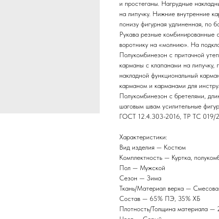
и простеганы. Нагрудные наклад
на липучку. Нижние внутренние к
понизу фигурная удлиненная, по б
Рукава резные комбинированные с
воротнику на «молнию». На подкл
Полукомбинезон с притачной утеп
карманы с клапанами на липучку,
накладной функциональный карман
карманом и карманами для инструм
Полукомбинезон с бретелями, дли
шаговым швам усилительные фигур
ГОСТ 12.4.303-2016, ТР ТС 019/
Характеристики:
Вид изделия — Костюм
Комплектность — Куртка, полуком
Пол — Мужской
Сезон — Зима
Ткань/Материал верха — Смесова
Состав — 65% ПЭ, 35% ХБ
Плотность/Толщина материала — 2