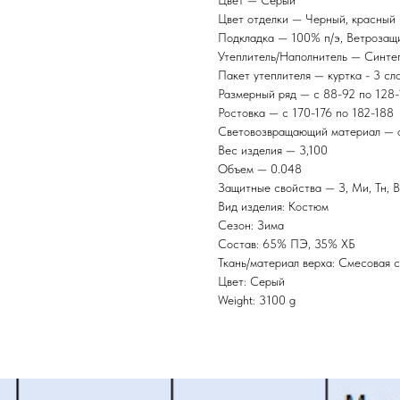
Цвет — Серый
Цвет отделки — Черный, красный
Подкладка — 100% п/э, Ветрозащ
Утеплитель/Наполнитель — Синтеп
Пакет утеплителя — куртка - 3 слоя
Размерный ряд — с 88-92 по 128-
Ростовка — с 170-176 по 182-188
Световозвращающий материал — 
Вес изделия — 3,100
Объем — 0.048
Защитные свойства — З, Ми, Тн, 
Вид изделия: Костюм
Сезон: Зима
Состав: 65% ПЭ, 35% ХБ
Ткань/материал верха: Смесовая 
Цвет: Серый
Weight: 3100 g