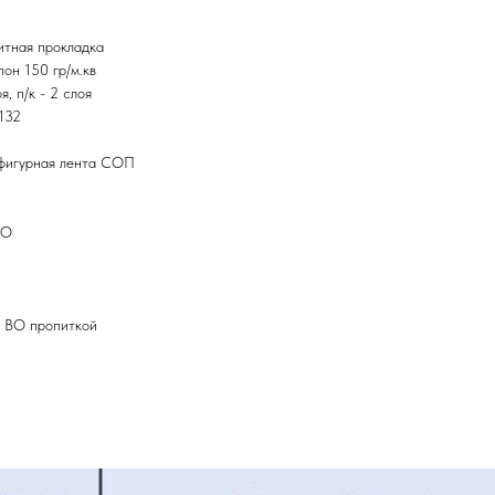
итная прокладка
он 150 гр/м.кв
, п/к - 2 слоя
132
фигурная лента СОП
ВО
с ВО пропиткой