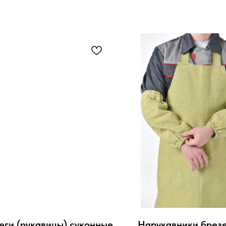
еги (рукавицы) суконные
Нарукавники брез