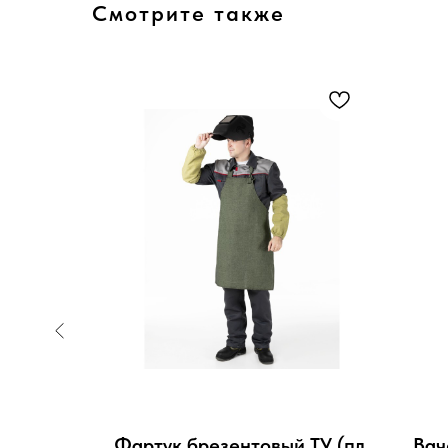
Смотрите также
ый ТУ
Фартук брезентовый ТУ (пл.
Вач